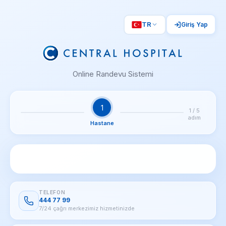
TR
Giriş Yap
Online Randevu Sistemi
1
1
/
5
adım
Hastane
TELEFON
444 77 99
7/24 çağrı merkezimiz hizmetinizde