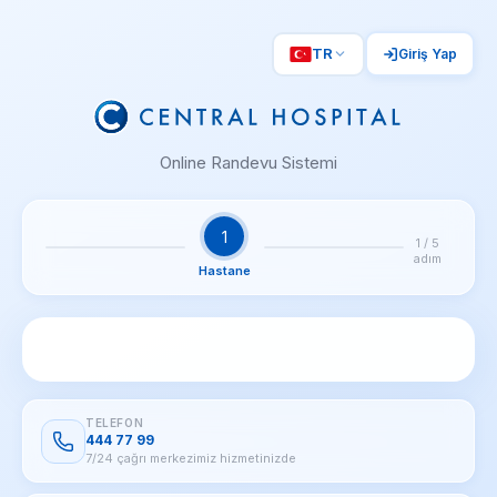
TR
Giriş Yap
Online Randevu Sistemi
1
1
/
5
adım
Hastane
TELEFON
444 77 99
7/24 çağrı merkezimiz hizmetinizde